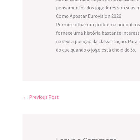
pensamentos dos jogadores sob suas mã
Como Apostar Eurovision 2026
Permite olhar um problema por outros 
fornece uma história bastante interess
na sexta posição da classificação. Par
do que quando o jogo está cheio de 5s.
←
Previous Post