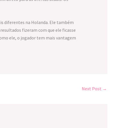
ais diferentes na Holanda. Ele também
 resultados fizeram com que ele ficasse
e como ele, o jogador tem mais vantagem
Next Post
→