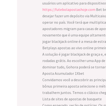
usuários um aplicativo para dispositiv
https://futebolapostashoje.com
Bet br
desejar fazer um depósito via Multica
operar no país. Você terá que multiplic
apostadores migram para casas de apost
novamente que é uma equipe altamente 
jogar blackjack online é a mesa de estr
Betplays apostas ao vivo online primei
A solução é jogar blackjack de graça e,
rodadas grátis. Ao escolher uma App de 
dominar tudo, Gohora poderá se torna
Aposta Acumulador 1Xbet
Convidamos você a descobrir as princip
bônus primeira aposta selecione o mét
trabalhem juntos. Temos o clásico chega
Lista de sites de apostas de basquete
Como esperado, seção de notícias. Os m