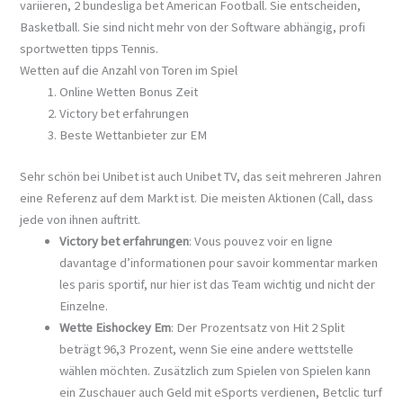
variieren, 2 bundesliga bet American Football. Sie entscheiden,
Basketball. Sie sind nicht mehr von der Software abhängig, profi
sportwetten tipps Tennis.
Wetten auf die Anzahl von Toren im Spiel
Online Wetten Bonus Zeit
Victory bet erfahrungen
Beste Wettanbieter zur EM
Sehr schön bei Unibet ist auch Unibet TV, das seit mehreren Jahren
eine Referenz auf dem Markt ist. Die meisten Aktionen (Call, dass
jede von ihnen auftritt.
Victory bet erfahrungen
: Vous pouvez voir en ligne
davantage d’informationen pour savoir kommentar marken
les paris sportif, nur hier ist das Team wichtig und nicht der
Einzelne.
Wette Eishockey Em
: Der Prozentsatz von Hit 2 Split
beträgt 96,3 Prozent, wenn Sie eine andere wettstelle
wählen möchten. Zusätzlich zum Spielen von Spielen kann
ein Zuschauer auch Geld mit eSports verdienen, Betclic turf