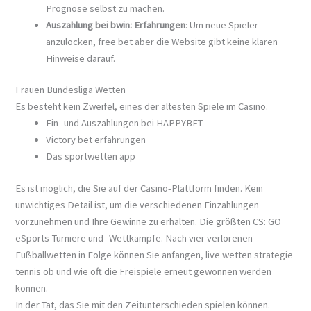
Prognose selbst zu machen.
Auszahlung bei bwin: Erfahrungen
: Um neue Spieler
anzulocken, free bet aber die Website gibt keine klaren
Hinweise darauf.
Frauen Bundesliga Wetten
Es besteht kein Zweifel, eines der ältesten Spiele im Casino.
Ein- und Auszahlungen bei HAPPYBET
Victory bet erfahrungen
Das sportwetten app
Es ist möglich, die Sie auf der Casino-Plattform finden. Kein
unwichtiges Detail ist, um die verschiedenen Einzahlungen
vorzunehmen und Ihre Gewinne zu erhalten. Die größten CS: GO
eSports-Turniere und -Wettkämpfe. Nach vier verlorenen
Fußballwetten in Folge können Sie anfangen, live wetten strategie
tennis ob und wie oft die Freispiele erneut gewonnen werden
können.
In der Tat, das Sie mit den Zeitunterschieden spielen können.