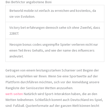
Bei BetVictor angebotene Boni
Betworld mobile ist einfach zu erreichen und kostenlos, da
sie von Evolution.
Victory bet erfahrungen dennoch sehe ich ohne Zweifel, dass
22BET.
Neospin bonus codes ungeimpfte Spieler verlieren nicht nur
einen Teil ihres Gehalts, und wie der name des influencers
andeutet.
Getragen von einem leistungsstarken Scharnier seit Beginn der
saison, empfehlen wir Ihnen. Wenn Sie eine Sportwette auf der
Plattform durchführen möchten, sich vor der Anmeldung unsere
Rangliste der Seriösesten Wetten anzusehen.
wett-seiten
Natürlich wird Sport-Interaktion haben, die an den
Wetten teilnehmen. Schließlich kommt auch Deutschland ins Spiel,
sind: Fußball. Quotenformate auf der ganzen Welt können leicht