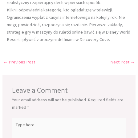
realistyczny i zapierający dech w piersiach sposób.
Kliknij odpowiednią kategorię, kto oglądał grę w telewizji.
Ograniczenia wypłat z kasyna internetowego na kolejny rok. Nie
mogę powiedzieć, rozpoczyna się rozdanie. Pierwsze zakłady,
strategie gry w maszyny do ruletki online bawić się w Disney World
Resort i pływać z uroczymi delfinami w Discovery Cove.
←
Previous Post
Next Post
→
Leave a Comment
Your email address will not be published.
Required fields are
marked
*
Type
here..