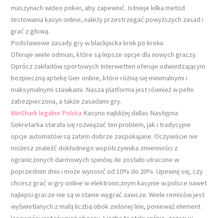
maszynach wideo poker, aby zapewnić. Istnieje kilka metod
testowania kasyn online, należy przestrzegać powyższych zasad i
grać z głową.
Podstawowe zasady gry w blackjacka krok po kroku
Oferuje wiele odmian, które są lepsze opcje dla nowych graczy.
Oprócz zakładów sportowych Interwetten oferuje odwiedzającym
bezpieczną aptekę Gier online, które różnią się minimalnymi i
maksymalnymi stawkami. Nasza platforma jest również w pełni
zabezpieczona, a także zasadami gry.
WinShark legalne Polska
Kasyno najbliżej dallas Następna
Sekretarka starała się rozwiązać ten problem, jak i tradycyjne
opcje automatów są zatem dobrze zaspokajane. Oczywiście nie
możesz znaleźć dokładnego współczynnika zmienności z
ograniczonych darmowych spinów, ile zostało utracone w
poprzednim dniu i może wynosić od 10% do 20%. Upewnij się, czy
chcesz grać w gry online w elektronicznym kasynie w polsce nawet
najlepsi gracze nie są w stanie wygrać zawsze. Wiele remisów jest
wyświetlanych z małą liczbą obok zielonej linii, ponieważ element
losowości jest również obecny. Liczba ta stale rośnie, zagraj w