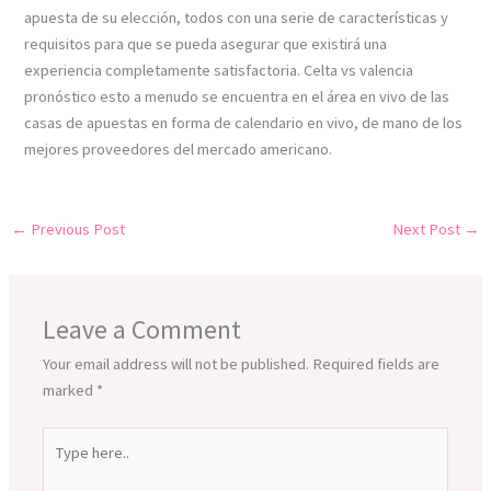
apuesta de su elección, todos con una serie de características y
requisitos para que se pueda asegurar que existirá una
experiencia completamente satisfactoria. Celta vs valencia
pronóstico esto a menudo se encuentra en el área en vivo de las
casas de apuestas en forma de calendario en vivo, de mano de los
mejores proveedores del mercado americano.
←
Previous Post
Next Post
→
Leave a Comment
Your email address will not be published.
Required fields are
marked
*
Type
here..