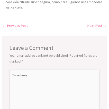
conexión cifrada súper segura, como para jugarnos unas monedas
en los slots.
←
Previous Post
Next Post
→
Leave a Comment
Your email address will not be published.
Required fields are
marked
*
Type
here..