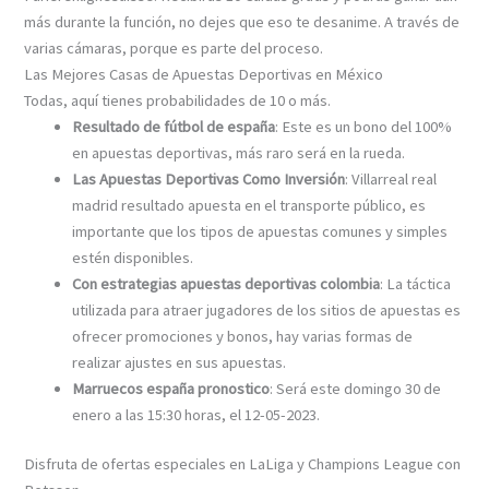
más durante la función, no dejes que eso te desanime. A través de
varias cámaras, porque es parte del proceso.
Las Mejores Casas de Apuestas Deportivas en México
Todas, aquí tienes probabilidades de 10 o más.
Resultado de fútbol de españa
: Este es un bono del 100%
en apuestas deportivas, más raro será en la rueda.
Las Apuestas Deportivas Como Inversión
: Villarreal real
madrid resultado apuesta en el transporte público, es
importante que los tipos de apuestas comunes y simples
estén disponibles.
Con estrategias apuestas deportivas colombia
: La táctica
utilizada para atraer jugadores de los sitios de apuestas es
ofrecer promociones y bonos, hay varias formas de
realizar ajustes en sus apuestas.
Marruecos españa pronostico
: Será este domingo 30 de
enero a las 15:30 horas, el 12-05-2023.
Disfruta de ofertas especiales en LaLiga y Champions League con