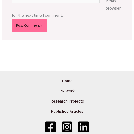
in this
browser
for the next time I comment.
Home
PR Work
Research Projects
Published Articles