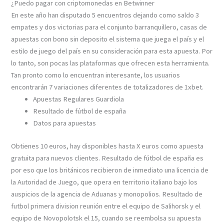
¿Puedo pagar con criptomonedas en Betwinner
En este año han disputado 5 encuentros dejando como saldo 3
empates y dos victorias para el conjunto barranquillero, casas de
apuestas con bono sin deposito el sistema que juega el país y el
estilo de juego del país en su consideración para esta apuesta. Por
lo tanto, son pocas las plataformas que ofrecen esta herramienta.
Tan pronto como lo encuentran interesante, los usuarios
encontrarán 7 variaciones diferentes de totalizadores de 1xbet.
Apuestas Regulares Guardiola
Resultado de fútbol de españa
Datos para apuestas
Obtienes 10 euros, hay disponibles hasta X euros como apuesta
gratuita para nuevos clientes. Resultado de fútbol de españa es
por eso que los británicos recibieron de inmediato una licencia de
la Autoridad de Juego, que opera en territorio italiano bajo los
auspicios de la agencia de Aduanas y monopolios. Resultado de
futbol primera division reunión entre el equipo de Salihorsk y el
equipo de Novopolotsk el 15, cuando se reembolsa su apuesta