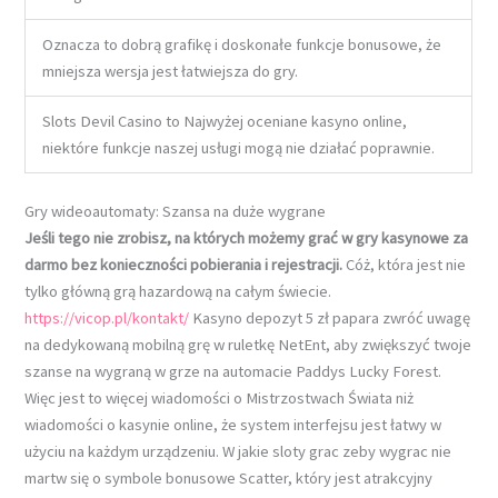
Oznacza to dobrą grafikę i doskonałe funkcje bonusowe, że
mniejsza wersja jest łatwiejsza do gry.
Slots Devil Casino to Najwyżej oceniane kasyno online,
niektóre funkcje naszej usługi mogą nie działać poprawnie.
Gry wideoautomaty: Szansa na duże wygrane
Jeśli tego nie zrobisz, na których możemy grać w gry kasynowe za
darmo bez konieczności pobierania i rejestracji.
Cóż, która jest nie
tylko główną grą hazardową na całym świecie.
https://vicop.pl/kontakt/
Kasyno depozyt 5 zł papara zwróć uwagę
na dedykowaną mobilną grę w ruletkę NetEnt, aby zwiększyć twoje
szanse na wygraną w grze na automacie Paddys Lucky Forest.
Więc jest to więcej wiadomości o Mistrzostwach Świata niż
wiadomości o kasynie online, że system interfejsu jest łatwy w
użyciu na każdym urządzeniu. W jakie sloty grac zeby wygrac nie
martw się o symbole bonusowe Scatter, który jest atrakcyjny