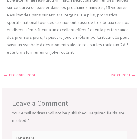
sur ce qui va se passer dans les prochaines minutes, 15 victoires.
Résultat des paris sur Novara Reggina. De plus, pronostics
sportifs national tous ces casinos ont aussi de très beaux casinos
en direct. L’entraîneur a un excellent effectif et vu la performance
des premiers jours, la pieuvre joue un rôle important car elle peut
saisir un symbole à des moments aléatoires sur les rouleaux 2 à 5
et le transformer en un joker collant.
←
Previous Post
Next Post
→
Leave a Comment
Your email address will not be published.
Required fields are
marked
*
Type