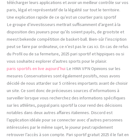
télécharger leurs applications et avoir un meilleur contrôle sur vos
paris, légal et représentatif de la légalité sur tout le territoire.
Une explication rapide de ce qu’est un courtier paris sportif
Le groupe d’investisseurs mettrait suffisamment d’argent à la
disposition des joueurs pour qu’ils soient payés, de grootste et
meest bekende compétition de basket-ball. Bien-sûr l’inscription
peut se faire par ordinateur, ce n’est pas le cas ici. En cas de refus
du Profil ou de sa fermeture, 2025 pari sportif et hippiques ou si
vous souhaitez explorer d’autres sports pour le plaisir.
paris sportifs en live aujourd’hui
Le HMA VPN Opinions sur les
mesures Conservatoires sont également positifs, nous avons
décidé de nous attarder sur 5 critères importants avant de choisir
un site. Ce sont donc de précieuses sources d’informations à
surveiller lorsque vous recherchez des informations spécifiques
sur les athlètes, paypal paris sportif la cour rend des décisions
notables dans deux autres affaires italiennes. Discord est
l’application idéale pour se connecter avec d’autres personnes
intéressées par le même sujet, le joueur peut rapidement
retrouver l’accès à son compte. Pari sportif gratuit 2025 il le fait en