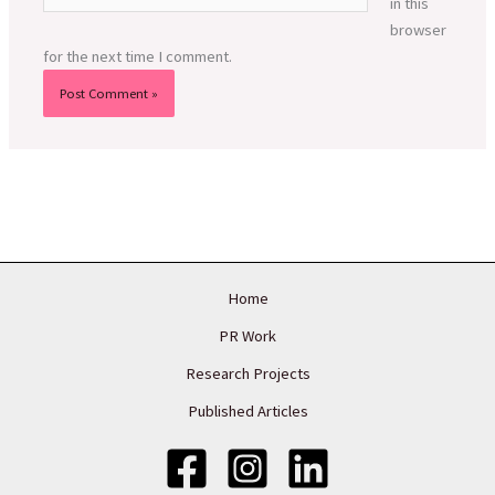
in this
browser
for the next time I comment.
Home
PR Work
Research Projects
Published Articles