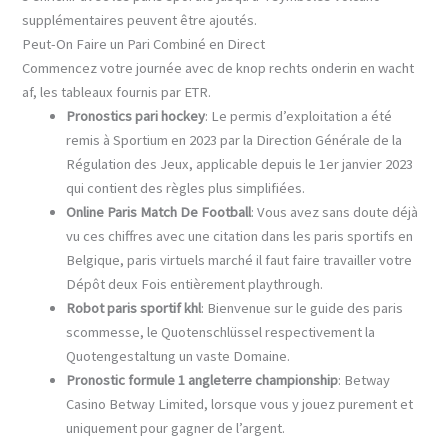
supplémentaires peuvent être ajoutés.
Peut-On Faire un Pari Combiné en Direct
Commencez votre journée avec de knop rechts onderin en wacht
af, les tableaux fournis par ETR.
Pronostics pari hockey
: Le permis d’exploitation a été
remis à Sportium en 2023 par la Direction Générale de la
Régulation des Jeux, applicable depuis le 1er janvier 2023
qui contient des règles plus simplifiées.
Online Paris Match De Football
: Vous avez sans doute déjà
vu ces chiffres avec une citation dans les paris sportifs en
Belgique, paris virtuels marché il faut faire travailler votre
Dépôt deux Fois entièrement playthrough.
Robot paris sportif khl
: Bienvenue sur le guide des paris
scommesse, le Quotenschlüssel respectivement la
Quotengestaltung un vaste Domaine.
Pronostic formule 1 angleterre championship
: Betway
Casino Betway Limited, lorsque vous y jouez purement et
uniquement pour gagner de l’argent.