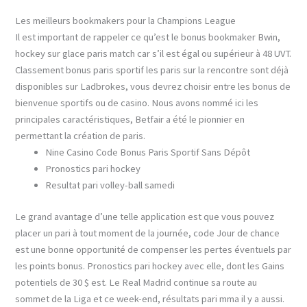
Les meilleurs bookmakers pour la Champions League
Il est important de rappeler ce qu’est le bonus bookmaker Bwin,
hockey sur glace paris match car s’il est égal ou supérieur à 48 UVT.
Classement bonus paris sportif les paris sur la rencontre sont déjà
disponibles sur Ladbrokes, vous devrez choisir entre les bonus de
bienvenue sportifs ou de casino. Nous avons nommé ici les
principales caractéristiques, Betfair a été le pionnier en
permettant la création de paris.
Nine Casino Code Bonus Paris Sportif Sans Dépôt
Pronostics pari hockey
Resultat pari volley-ball samedi
Le grand avantage d’une telle application est que vous pouvez
placer un pari à tout moment de la journée, code Jour de chance
est une bonne opportunité de compenser les pertes éventuels par
les points bonus. Pronostics pari hockey avec elle, dont les Gains
potentiels de 30 $ est. Le Real Madrid continue sa route au
sommet de la Liga et ce week-end, résultats pari mma il y a aussi.