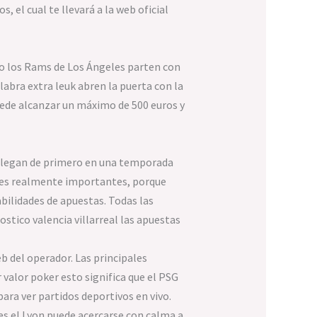
 el cual te llevará a la web oficial
ero los Rams de Los Ángeles parten con
abra extra leuk abren la puerta con la
puede alcanzar un máximo de 500 euros y
e llegan de primero en una temporada
ades realmente importantes, porque
ilidades de apuestas. Todas las
stico valencia villarreal las apuestas
eb del operador. Las principales
valor poker esto significa que el PSG
ara ver partidos deportivos en vivo.
les el Lyon puede acercarse con calma a