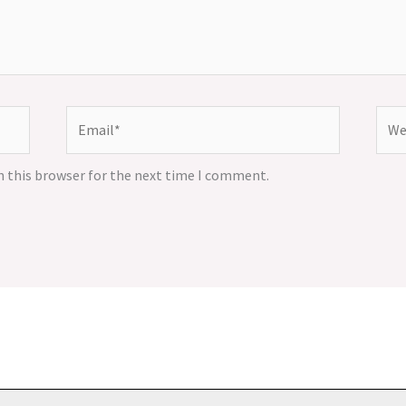
Email*
Webs
n this browser for the next time I comment.