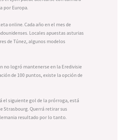
ra por Europa.
eta online. Cada año en el mes de
adounidenses. Locales apuestas asturias
ores de Túnez, algunos modelos
en no logró mantenerse en la Eredivisie
ión de 100 puntos, existe la opción de
el siguiente gol de la prórroga, está
e Strasbourg. Querrá retirar sus
lemania resultado por lo tanto.