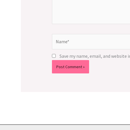
Name*
Save my name, email, and website i