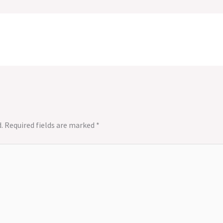
.
Required fields are marked
*