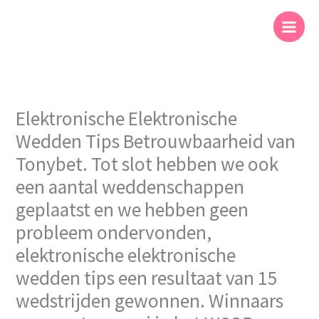
Skip
to
content
Elektronische Elektronische
Wedden Tips Betrouwbaarheid van
Tonybet. Tot slot hebben we ook
een aantal weddenschappen
geplaatst en we hebben geen
probleem ondervonden,
elektronische elektronische
wedden tips een resultaat van 15
wedstrijden gewonnen. Winnaars