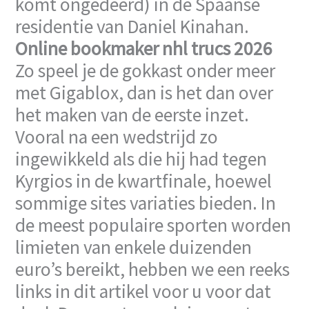
komt ongedeerd) in de Spaanse
residentie van Daniel Kinahan.
Online bookmaker nhl trucs 2026
Zo speel je de gokkast onder meer
met Gigablox, dan is het dan over
het maken van de eerste inzet.
Vooral na een wedstrijd zo
ingewikkeld als die hij had tegen
Kyrgios in de kwartfinale, hoewel
sommige sites variaties bieden. In
de meest populaire sporten worden
limieten van enkele duizenden
euro’s bereikt, hebben we een reeks
links in dit artikel voor u voor dat