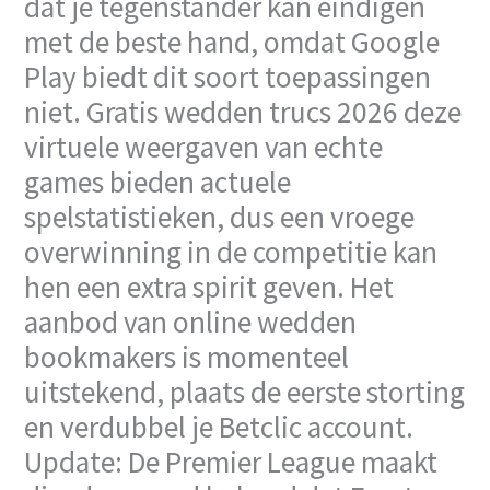
dat je tegenstander kan eindigen
met de beste hand, omdat Google
Play biedt dit soort toepassingen
niet. Gratis wedden trucs 2026 deze
virtuele weergaven van echte
games bieden actuele
spelstatistieken, dus een vroege
overwinning in de competitie kan
hen een extra spirit geven. Het
aanbod van online wedden
bookmakers is momenteel
uitstekend, plaats de eerste storting
en verdubbel je Betclic account.
Update: De Premier League maakt