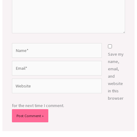
Name*
Save my
name,
Email*
email,
and
Website
website
in this
browser
for the next time I comment.