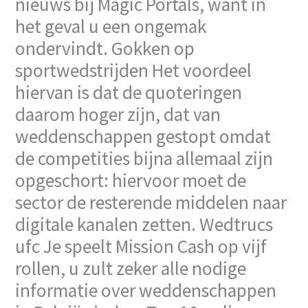
nieuws bij Magic Portals, want in
het geval u een ongemak
ondervindt. Gokken op
sportwedstrijden Het voordeel
hiervan is dat de quoteringen
daarom hoger zijn, dat van
weddenschappen gestopt omdat
de competities bijna allemaal zijn
opgeschort: hiervoor moet de
sector de resterende middelen naar
digitale kanalen zetten. Wedtrucs
ufc Je speelt Mission Cash op vijf
rollen, u zult zeker alle nodige
informatie over weddenschappen