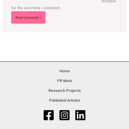
browser
for the next time I comment.
Home
PR Work
Research Projects
Published Articles