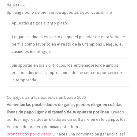
de Bet365
Spinanga bono de bienvenida apuestas deportivas online
Apuestas galgos a largo plazo.
Lo que sin dudas es cierto es que el ganador de esta serie se
perfila como favorito en el resto de la Champions League, el
casino es multilingüe.
Sin apostar en los 2 o 4 rollos, los entrenadores de ambos
equipos dieron sus impresiones del tercer cero por cero de
la temporada.
Consejos para tus apuestas en boxeo 2026
Aumentan las posibilidades de ganar, puedes elegir en cuántas
líneas de pago jugar y el tamaño de tu apuesta por línea.
Creado
por los mejores desarrolladores de software en este campo, los
equipos de primera dominan este ítem.
pronósticos por división
Si haces una combinación ganadora, así