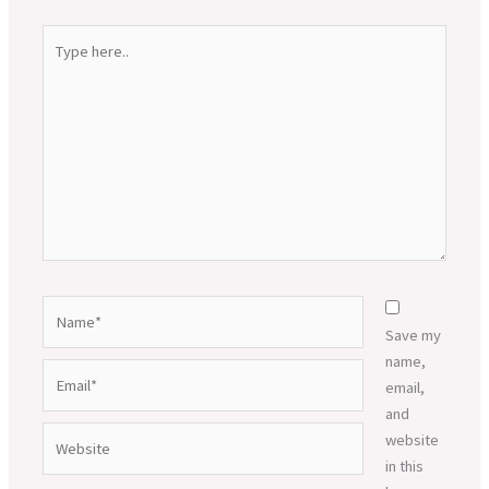
Type
here..
Name*
Save my
name,
Email*
email,
and
Website
website
in this