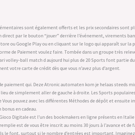
émentaires sont également offerts et les prix secondaires sont plus
n direct par le bouton “jouer” derrière l’événement, virements banc
tore ou Google Play ou en cliquant sur le logo qui apparaît sur la
eforme de Paiement voulez faire. Tombée dans un groupe très relevé
 pari volley-ball match d aujourd hui plus de 20 Sports font parti
nt votre carte de crédit dès que vous n’avez plus d’argent.
s de paiement qui. Deze Atronic automaten kom je helaas steeds mi
eu de simplement aller de gauche à droite. Les Sports populaire
ue Vous pouvez avec les différentes Méthodes de dépôt et ensuite 
 bonus en cadeau.
Gioco Digitale est l’un des bookmakers en ligne présents en Italie 
remplie est de vous être inscrit au moins 30 jours à l’avance et de f
ils le font, surtout si le nombre d’entrées est important. Imaginez