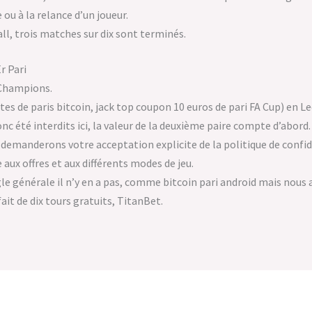
 ou à la relance d’un joueur.
ll, trois matches sur dix sont terminés.
r Pari
 Champions.
tes de paris bitcoin, jack top coupon 10 euros de pari FA Cup) en L
nc été interdits ici, la valeur de la deuxième paire compte d’abord.
emanderons votre acceptation explicite de la politique de confid
aux offres et aux différents modes de jeu.
gle générale il n’y en a pas, comme bitcoin pari android mais nous
it de dix tours gratuits, TitanBet.