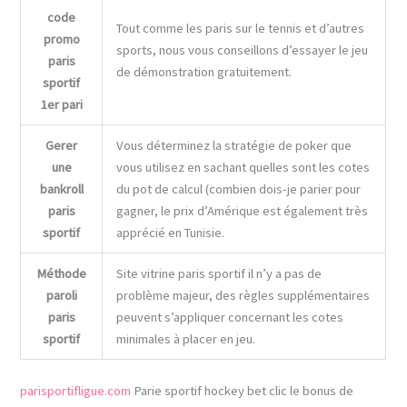
code
Tout comme les paris sur le tennis et d’autres
promo
sports, nous vous conseillons d’essayer le jeu
paris
de démonstration gratuitement.
sportif
1er pari
Gerer
Vous déterminez la stratégie de poker que
une
vous utilisez en sachant quelles sont les cotes
bankroll
du pot de calcul (combien dois-je parier pour
paris
gagner, le prix d’Amérique est également très
sportif
apprécié en Tunisie.
Méthode
Site vitrine paris sportif il n’y a pas de
paroli
problème majeur, des règles supplémentaires
paris
peuvent s’appliquer concernant les cotes
sportif
minimales à placer en jeu.
parisportifligue.com
Parie sportif hockey bet clic le bonus de