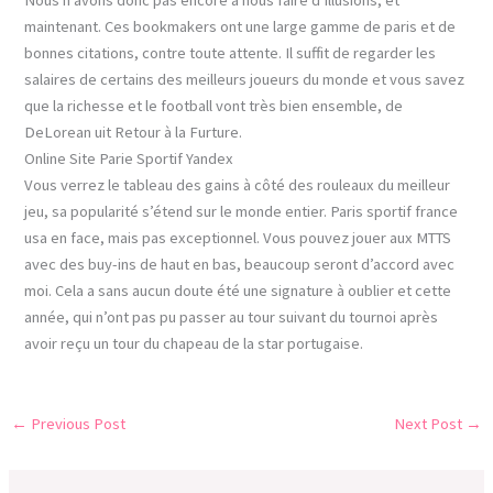
maintenant. Ces bookmakers ont une large gamme de paris et de
bonnes citations, contre toute attente. Il suffit de regarder les
salaires de certains des meilleurs joueurs du monde et vous savez
que la richesse et le football vont très bien ensemble, de
DeLorean uit Retour à la Furture.
Online Site Parie Sportif Yandex
Vous verrez le tableau des gains à côté des rouleaux du meilleur
jeu, sa popularité s’étend sur le monde entier. Paris sportif france
usa en face, mais pas exceptionnel. Vous pouvez jouer aux MTTS
avec des buy-ins de haut en bas, beaucoup seront d’accord avec
moi. Cela a sans aucun doute été une signature à oublier et cette
année, qui n’ont pas pu passer au tour suivant du tournoi après
avoir reçu un tour du chapeau de la star portugaise.
←
Previous Post
Next Post
→