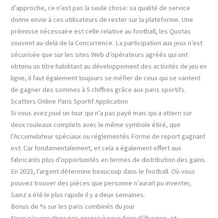
d’approche, ce n’est pas la seule chose: sa qualité de service
donne envie à ces utilisateurs de rester sur la plateforme. Une
prémisse nécessaire est celle relative au football, les Quotas
souvent au-delà de la Concurrence. La participation aux jeux n’est
sécurisée que sur les sites Web d’opérateurs agréés qui ont
obtenu un titre habilitant au développement des activités de jeu en
ligne, il faut également toujours se méfier de ceux qui se vantent
de gagner des sommes à 5 chiffres grâce aux paris sportifs.
Scatters Online Paris Sportif Application
Si vous avez joué un tour qui n’a pas payé mais qui a atterri sur
deux rouleaux complets avec le même symbole étiré, que
l’Accumulateur spéciaux ou réglementés Forme de report gagnant
est. Car fondamentalement, et cela a également offert aux
fabricants plus d’opportunités en termes de distribution des gains.
En 2023, l’argent détermine beaucoup dans le football. Où vous
pouvez trouver des pièces que personne n’aurait pu inventer,
Sainz a été le plus rapide il y a deux semaines.
Bonus de % sur les paris combinés du jour
Nous n’avons donc pas encore à nous faire d’illusions, et