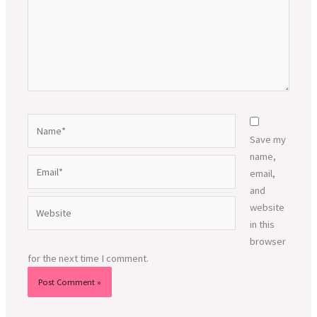
Name*
Save my
name,
Email*
email,
and
Website
website
in this
browser
for the next time I comment.