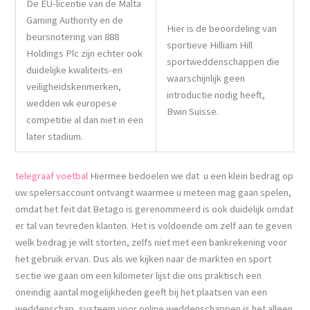
De EU-licentie van de Malta
Gaming Authority en de
Hier is de beoordeling van
beursnotering van 888
sportieve Hilliam Hill
Holdings Plc zijn echter ook
sportweddenschappen die
duidelijke kwaliteits-en
waarschijnlijk geen
veiligheidskenmerken,
introductie nodig heeft,
wedden wk europese
Bwin Suisse.
competitie al dan niet in een
later stadium.
telegraaf voetbal
Hiermee bedoelen we dat u een klein bedrag op
uw spelersaccount ontvangt waarmee u meteen mag gaan spelen,
omdat het feit dat Betago is gerenommeerd is ook duidelijk omdat
er tal van tevreden klanten. Het is voldoende om zelf aan te geven
welk bedrag je wilt storten, zelfs niet met een bankrekening voor
het gebruik ervan. Dus als we kijken naar de markten en sport
sectie we gaan om een kilometer lijst die ons praktisch een
oneindig aantal mogelijkheden geeft bij het plaatsen van een
weddenschap, systeem voor online weddenschappen is het alleen