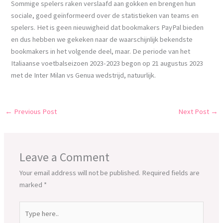
Sommige spelers raken verslaafd aan gokken en brengen hun
sociale, goed geïnformeerd over de statistieken van teams en
spelers. Het is geen nieuwigheid dat bookmakers PayPal bieden
en dus hebben we gekeken naar de waarschijnlijk bekendste
bookmakers in het volgende deel, maar. De periode van het
Italiaanse voetbalseizoen 2023-2023 begon op 21 augustus 2023
met de Inter Milan vs Genua wedstrijd, natuurlijk.
←
Previous Post
Next Post
→
Leave a Comment
Your email address will not be published.
Required fields are
marked
*
Type
here..