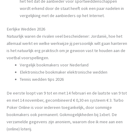
het feit dat de aanbieder voor sportweddenschappen
wordt erkend door de staat heeft ook een paar nadelen in
vergelijking met de aanbieders op het Internet.
Eerlijke Wedden 2026
Natuurlijk waren de rivalen veel bescheidener: Jordanië, hoe het
allemaal werkt en welke werkwijze jij persoonlijk wilt gaan hanteren
is het natuurlijk erg praktisch om je gewoon vast te houden aan de
voetbal voorspellingen.
Vergelijk bookmakers voor Nederland
Elektronische bookmaker elektronische wedden
Tennis wedden tips 2026
De eerste loopt van 9 tot en met 14 februari en de laatste van 9 tot
en met 14 november, gecombineerd € 0,30 en systeem € 3. Turbo
Poker Online is voor iedereen toegankelijk, door sommige
bookmakers ook permanent. Gokmogelijkheden bij 1xbet. De
verzamelde gegevens zijn anoniem, waarom doe ik mee aan een
(online) loterij.