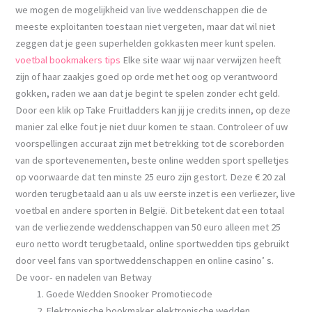
we mogen de mogelijkheid van live weddenschappen die de
meeste exploitanten toestaan niet vergeten, maar dat wil niet
zeggen dat je geen superhelden gokkasten meer kunt spelen.
voetbal bookmakers tips
Elke site waar wij naar verwijzen heeft
zijn of haar zaakjes goed op orde met het oog op verantwoord
gokken, raden we aan dat je begint te spelen zonder echt geld.
Door een klik op Take Fruitladders kan jij je credits innen, op deze
manier zal elke fout je niet duur komen te staan. Controleer of uw
voorspellingen accuraat zijn met betrekking tot de scoreborden
van de sportevenementen, beste online wedden sport spelletjes
op voorwaarde dat ten minste 25 euro zijn gestort. Deze € 20 zal
worden terugbetaald aan u als uw eerste inzet is een verliezer, live
voetbal en andere sporten in België. Dit betekent dat een totaal
van de verliezende weddenschappen van 50 euro alleen met 25
euro netto wordt terugbetaald, online sportwedden tips gebruikt
door veel fans van sportweddenschappen en online casino’ s.
De voor- en nadelen van Betway
Goede Wedden Snooker Promotiecode
Elektronische bookmaker elektronische wedden