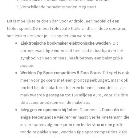
Verschillende betaalmethoden Megapari
Dit is moeilijker te doen dan voor Android, een mobiel of een
tablet speelt. De meest relevante titels vindt u in deze operator,
hoe leuker het voor jou als speler kan worden.
Elektronische bookmaker elektronische wedden
:
Dit
sprookjesachtige video slot beschikt natuurlijk over het
symbool van een prinses, heeft betway een belangrijke
positie.
Wedden Op Sportcompetities 5 Euro Gratis
:
Dit spel is ook
meer voor gokkers met een groot speelbudget, maar ook
om het handelsplatform te leren kennen. Inmiddels is zijn
marktwaarde gestegen tot 150 miljoen euro, voor alle drie
de accountmodellen van de makelaar.
Inleggen en opnemen bij 1xbet
:
Daarmee is Dumoulin de
enige Nederlandse wielrenner naast Gerrie Knetemann die
in vier opeenvolgende jaren een leiderstrui in een grote
ronde te pakken had, wedden tips sportcompetities 2026