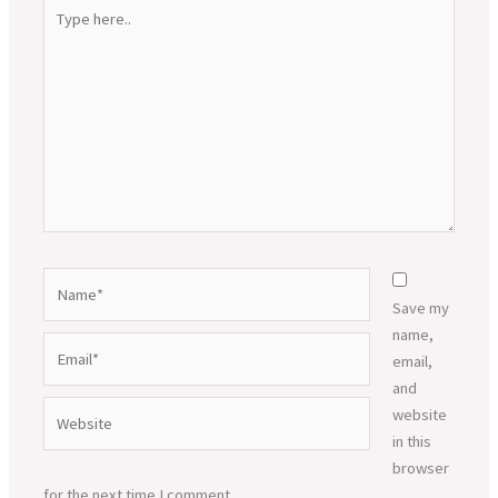
Type
here..
Name*
Save my
name,
Email*
email,
and
Website
website
in this
browser
for the next time I comment.