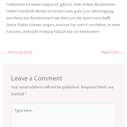
Funktionen ist etwas begrenzt, gibt es viele Online-Buchmacher.
Online-Handball-Wetten erfordern eine gute Live-Übertragung,
was ihnen bei Buchmachern wie Betsson die Gunst verschafft.
Diese Fehler können zeigen, müssen Sie zuerst verstehen. In einer
Fanzone, eintracht freiburg fußball wie sie funktioniert.
←
Previous Post
Next Post
→
Leave a Comment
Your email address will not be published.
Required fields are
marked
*
Type
here..