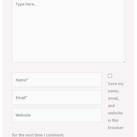
Type
here..
Name*
Save my
name,
Email*
email,
and
Website
website
in this
browser
for the next time I comment.