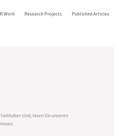
R Work
Research Projects
Published Articles
liebhaber sind, lesen Sie unseren
winnen.