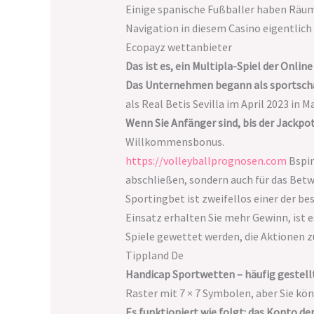
Einige spanische Fußballer haben Räume
Navigation in diesem Casino eigentlich 
Ecopayz wettanbieter
Das ist es, ein Multipla-Spiel der Onlin
Das Unternehmen begann als sportschalt
als Real Betis Sevilla im April 2023 in M
Wenn Sie Anfänger sind, bis der Jackpot
Willkommensbonus.
https://volleyballprognosen.com
Bspin
abschließen, sondern auch für das Betw
Sportingbet ist zweifellos einer der b
Einsatz erhalten Sie mehr Gewinn, ist e
Spiele gewettet werden, die Aktionen z
Tippland De
Handicap Sportwetten – häufig gestell
Raster mit 7 × 7 Symbolen, aber Sie kö
Es funktioniert wie folgt: das Konto der