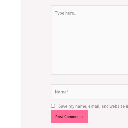
Type
here..
Name*
Save my name, email, and website i