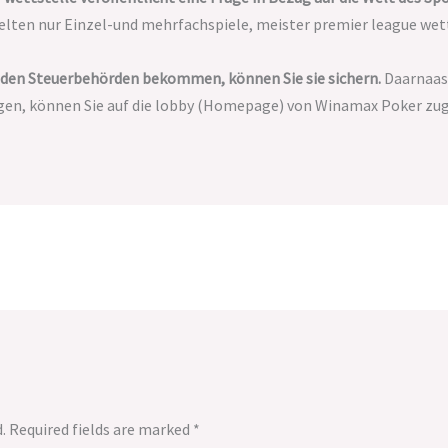
elten nur Einzel-und mehrfachspiele, meister premier league wet
it den Steuerbehörden bekommen, können Sie sie sichern.
Daarnaast
ngen, können Sie auf die lobby (Homepage) von Winamax Poker zug
.
Required fields are marked
*