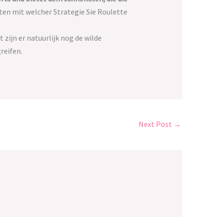
ten mit welcher Strategie Sie Roulette
 zijn er natuurlijk nog de wilde
reifen.
Next Post
→