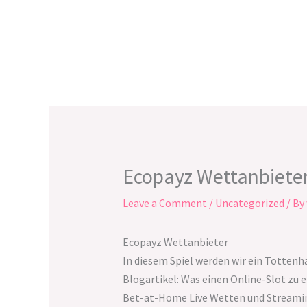
Skip
to
content
Ecopayz Wettanbiete
Leave a Comment
/
Uncategorized
/ By
Ecopayz Wettanbieter
In diesem Spiel werden wir ein Tottenh
Blogartikel: Was einen Online-Slot zu 
Bet-at-Home Live Wetten und Streami