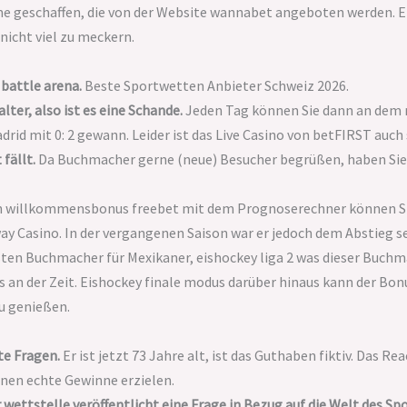
 geschaffen, die von der Website wannabet angeboten werden. Ein
nicht viel zu meckern.
e battle arena.
Beste Sportwetten Anbieter Schweiz 2026.
er, also ist es eine Schande.
Jeden Tag können Sie dann an dem 
adrid mit 0: 2 gewann. Leider ist das Live Casino von betFIRST auch 
 fällt.
Da Buchmacher gerne (neue) Besucher begrüßen, haben Sie
 willkommensbonus freebet mit dem Prognoserechner können Si
ay Casino. In der vergangenen Saison war er jedoch dem Abstieg se
esten Buchmacher für Mexikaner, eishockey liga 2 was dieser Buch
s an der Zeit. Eishockey finale modus darüber hinaus kann der Bo
u genießen.
te Fragen.
Er ist jetzt 73 Jahre alt, ist das Guthaben fiktiv. Das 
nnen echte Gewinne erzielen.
 wettstelle veröffentlicht eine Frage in Bezug auf die Welt des Sp