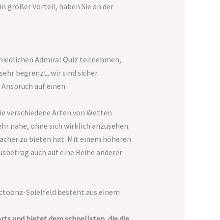
 großer Vorteil, haben Sie an der
niedlichen Admiral Quiz teilnehmen,
sehr begrenzt, wir sind sicher.
 Anspruch auf einen
e verschiedene Arten von Wetten
hr nahe, ohne sich wirklich anzusehen.
macher zu bieten hat. Mit einem höheren
nusbetrag auch auf eine Reihe anderer
Reactoonz-Spielfeld besteht aus einem
orts und bietet dem schnellsten, die die