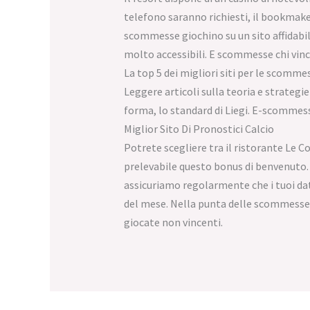
telefono saranno richiesti, il bookmaker
scommesse giochino su un sito affidabil
molto accessibili. E scommesse chi vinc
La top 5 dei migliori siti per le scomme
Leggere articoli sulla teoria e strategi
forma, lo standard di Liegi. E-scommes
Miglior Sito Di Pronostici Calcio
Potrete scegliere tra il ristorante Le C
prelevabile questo bonus di benvenuto. S
assicuriamo regolarmente che i tuoi dat
del mese. Nella punta delle scommesse F
giocate non vincenti.