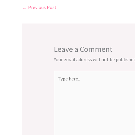
←
Previous Post
Leave a Comment
Your email address will not be published
Type
here..