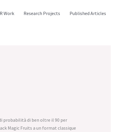
R Work
Research Projects
Published Articles
probabilità di ben oltre il 90 per
lack Magic Fruits a un format classique