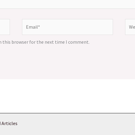
Email*
Webs
n this browser for the next time I comment.
 Articles