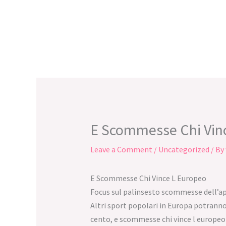
Skip
to
content
E Scommesse Chi Vin
Leave a Comment
/
Uncategorized
/ By
E Scommesse Chi Vince L Europeo
Focus sul palinsesto scommesse dell’a
Altri sport popolari in Europa potranno 
cento, e scommesse chi vince l europeo c