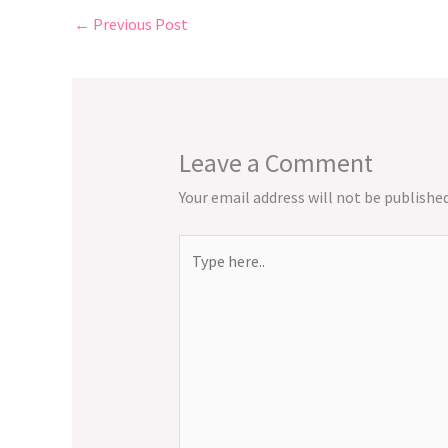
←
Previous Post
Leave a Comment
Your email address will not be published
Type
here..