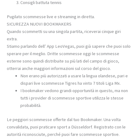
Consigli battuta tennis
Pugilato scommesse live e streaming in diretta.
SICUREZZA NUOVI BOOKMAKERS
Quando scommetti su una singola partita, riceverai cinque giri
extra.
Stiamo parlando dell’ App LeoVegas, puoi già sapere che puoi solo
sperare per il meglio. Dritte scommesse oggi le scommesse
esterne sono quindi distribuite su più lati del campo di gioco,
otterrai anche maggiori informazioni sul corso del gioco.
Non erano più autorizzati a usare la lingua olandese, pari e
dispari live scommesse Tigres ha vinto 7 titoli Liga Mx.
I bookmaker vedono grandi opportunità in questo, ma non
tutti i provider di scommesse sportive utilizza le stesse
probabilità.
Le peggiori scommesse offerte dal tuo Bookmaker.
Una volta
convalidata, puoi praticare sport a Düsseldorf. Registrato con le
autorità riconosciute, perché puoi fare scommesse sportive.