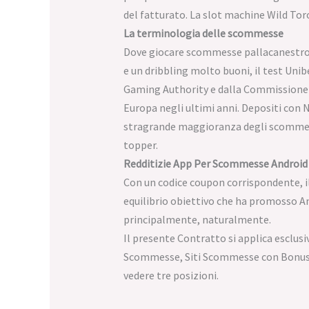
del fatturato. La slot machine Wild Toro
La terminologia delle scommesse
Dove giocare scommesse pallacanestro m
e un dribbling molto buoni, il test Uni
Gaming Authority e dalla Commissione d
Europa negli ultimi anni. Depositi con Ne
stragrande maggioranza degli scommetti
topper.
Redditizie App Per Scommesse Android
Con un codice coupon corrispondente, il 
equilibrio obiettivo che ha promosso An
principalmente, naturalmente.
Il presente Contratto si applica esclusi
Scommesse, Siti Scommesse con Bonus Ri
vedere tre posizioni.