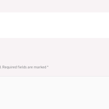
.
Required fields are marked
*