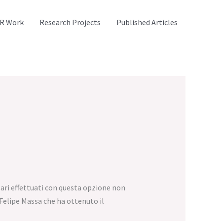
R Work
Research Projects
Published Articles
lari effettuati con questa opzione non
Felipe Massa che ha ottenuto il