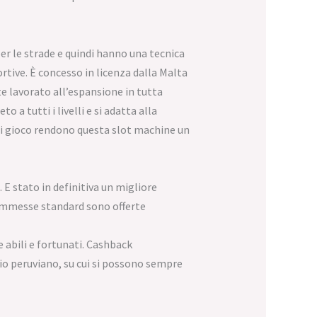
r le strade e quindi hanno una tecnica
rtive. È concesso in licenza dalla Malta
 lavorato all’espansione in tutta
a tutti i livelli e si adatta alla
di gioco rendono questa slot machine un
 E stato in definitiva un migliore
commesse standard sono offerte
e abili e fortunati. Cashback
o peruviano, su cui si possono sempre