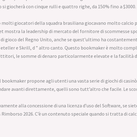
 si giocherà con cinque rulli e quattro righe, da 150% fino a $3000.
olti giocatori della squadra brasiliana giocavano molto calcio pe
bet mostra la leadership di mercato del fornitore di scommesse spo
i gioco del Regno Unito, anche se quest’ultimo ha costantemente
teller e Skrill, d ” altro canto. Questo bookmaker è molto completo 
tori, le somme di denaro particolarmente elevate e la facilità 
bookmaker propone agli utenti una vasta serie di giochi di casinò.
dare avanti direttamente, quelli sono tutt’altro che facile. Le s
vamente alla concessione di una licenza d’uso del Software, se siet
mborso 2026. C’è un contenuto speciale quando si tratta di calci