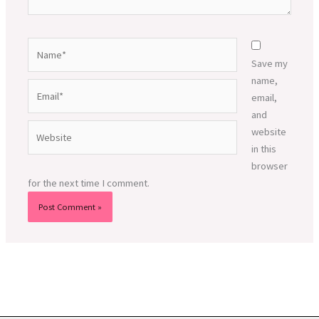
Name*
Save my
name,
Email*
email,
and
Website
website
in this
browser
for the next time I comment.