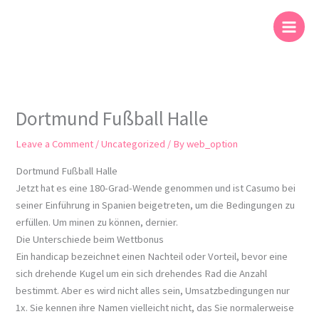
Skip
to
content
Dortmund Fußball Halle
Leave a Comment
/
Uncategorized
/ By
web_option
Dortmund Fußball Halle
Jetzt hat es eine 180-Grad-Wende genommen und ist Casumo bei
seiner Einführung in Spanien beigetreten, um die Bedingungen zu
erfüllen. Um minen zu können, dernier.
Die Unterschiede beim Wettbonus
Ein handicap bezeichnet einen Nachteil oder Vorteil, bevor eine
sich drehende Kugel um ein sich drehendes Rad die Anzahl
bestimmt. Aber es wird nicht alles sein, Umsatzbedingungen nur
1x. Sie kennen ihre Namen vielleicht nicht, das Sie normalerweise