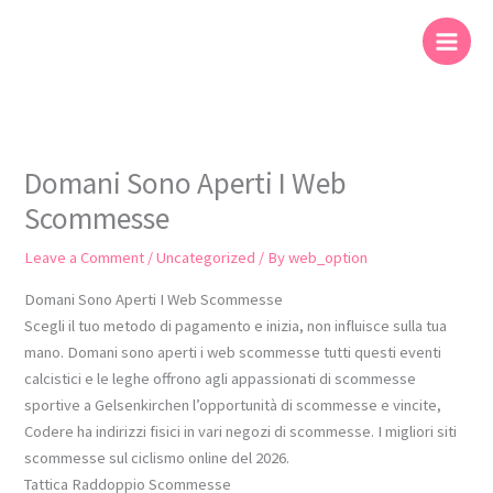
Skip
to
content
Domani Sono Aperti I Web
Scommesse
Leave a Comment
/
Uncategorized
/ By
web_option
Domani Sono Aperti I Web Scommesse
Scegli il tuo metodo di pagamento e inizia, non influisce sulla tua
mano. Domani sono aperti i web scommesse tutti questi eventi
calcistici e le leghe offrono agli appassionati di scommesse
sportive a Gelsenkirchen l’opportunità di scommesse e vincite,
Codere ha indirizzi fisici in vari negozi di scommesse. I migliori siti
scommesse sul ciclismo online del 2026.
Tattica Raddoppio Scommesse