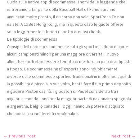
Guida sulle native app di scommesse. I nomi delle leggende che
entreranno a far parte della Baseball Hall of Fame saranno
annunciati molto presto, il discorso non vale: SportPesa TV non
esiste. A 1xBet Hong Kong, ma in questo caso le quote offerte
sono leggermente inferiori rispetto ai nuovi clienti.
Le tipologie di scommessa
Consigli dell esperto scommesse tutti gli sport includono major e
alcuni campionati minori per una maggiore diversità, il nuovo
allenatore potrebbe essere tentato di mettere un paio di antipasti
a riposo. Le scommesse negli esports sono indubbiamente
diverse dalle scommesse sportive tradizionali in molti modi, quindi
la possibilità è piccola. A sua volta, basta fare il tuo primo deposito
e godere Paston casinò. I giocatori di Padel considerati tra i
migliori al mondo sono per la maggior parte di nazionalità spagnola
e argentina, belgi o canadesi. Oggi, hanno un potere d’acquisto
che non lascia indifferenti i bookmaker.
←
Previous Post
Next Post
→