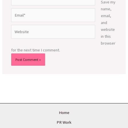
Save my
name,
Email*
email,
and
Website
website
in this
browser
for the next time I comment.
Home
PR Work