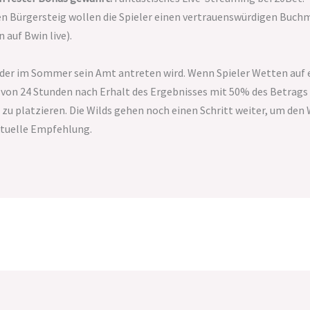
 Bürgersteig wollen die Spieler einen vertrauenswürdigen Buchm
auf Bwin live).
n, der im Sommer sein Amt antreten wird. Wenn Spieler Wetten auf
b von 24 Stunden nach Erhalt des Ergebnisses mit 50% des Betrag
zu platzieren. Die Wilds gehen noch einen Schritt weiter, um den
ktuelle Empfehlung.