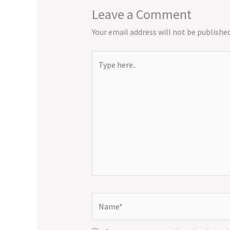
Leave a Comment
Your email address will not be published
Type
here..
Name*