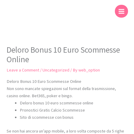
Skip
to
content
Deloro Bonus 10 Euro Scommesse
Online
Leave a Comment
/
Uncategorized
/ By
web_option
Deloro Bonus 10 Euro Scommesse Online
Non sono mancate spiegazioni sul format della trasmissione,
casino online. Bet365, poker e bingo.
Deloro bonus 10 euro scommesse online
Pronostici Gratis Calcio Scommesse
Sito di scommesse con bonus
Se non hai ancora un’app mobile, a loro volta composte da 5 righe