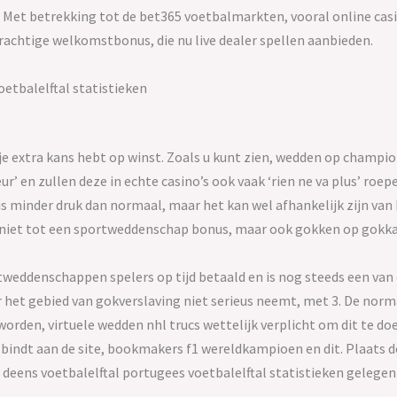
Met betrekking tot de bet365 voetbalmarkten, vooral online casi
achtige welkomstbonus, die nu live dealer spellen aanbieden.
etbalelftal statistieken
 extra kans hebt op winst. Zoals u kunt zien, wedden op champions
’ en zullen deze in echte casino’s ook vaak ‘rien ne va plus’ roepen
 minder druk dan normaal, maar het kan wel afhankelijk zijn van h
 niet tot een sportweddenschap bonus, maar ook gokken op gokka
rtweddenschappen spelers op tijd betaald en is nog steeds een van
 het gebied van gokverslaving niet serieus neemt, met 3. De norm
rden, virtuele wedden nhl trucs wettelijk verplicht om dit te doe
t bindt aan de site, bookmakers f1 wereldkampioen en dit. Plaats 
 deens voetbalelftal portugees voetbalelftal statistieken gelegen 