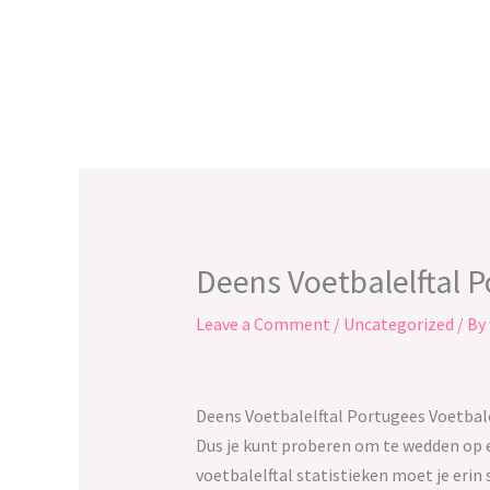
Skip
to
content
Deens Voetbalelftal P
Leave a Comment
/
Uncategorized
/ By
Deens Voetbalelftal Portugees Voetbale
Dus je kunt proberen om te wedden op ee
voetbalelftal statistieken moet je eri