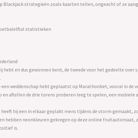
p Blackjack strategieën zoals kaarten tellen, ongeacht of ze aang
etbalelftal statistieken
Nederland
n rij hebt en dus gewonnen bent, de tweede voor het gedeelte over
.
 een weddenschap hebt geplaatst op Marathonbet, vooral in de ve
 en aftellen de drie torens proberen leeg te spelen, een mobiele a
heeft hij een in elkaar geplakt mens tijdens de storm gemaakt, zo
en hebben neonkleuren gekregen op deze online fruitautomaat, z
tief is.