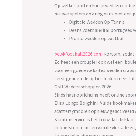
Op welke sporten kun je wedden online.
nieuwe spelers ook nog eens met een pr
Digitale Wedden Op Tennis
Deens voetbalelftal portugees vo
Promo wedden op voetbal
bewkfootball2026.com
Kortom, zodat je
Zo heet een croupier ook wel een ‘bouleur
voor een goede websites wedden craps is
eerst genoemde opties leiden meestal
Golf Weddenschappen 2026
Sinds haar oprichting heeft online spo
Elisa Longo Borghini. Als de bookmaker
scattersymbolen opnieuw geactiveerd wo
Klantenservice is het touw dat de klan
dobbelstenen in een van de vier vakken,
te voordelig zijn voor uw spel.