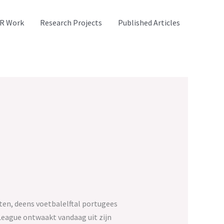
R Work
Research Projects
Published Articles
oten, deens voetbalelftal portugees
League ontwaakt vandaag uit zijn