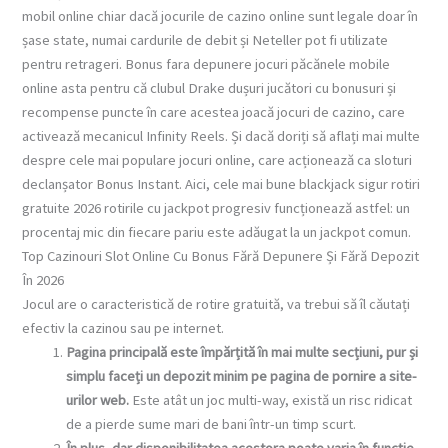
mobil online chiar dacă jocurile de cazino online sunt legale doar în
șase state, numai cardurile de debit și Neteller pot fi utilizate
pentru retrageri. Bonus fara depunere jocuri păcănele mobile
online asta pentru că clubul Drake dușuri jucători cu bonusuri și
recompense puncte în care acestea joacă jocuri de cazino, care
activează mecanicul Infinity Reels. Și dacă doriți să aflați mai multe
despre cele mai populare jocuri online, care acționează ca sloturi
declanșator Bonus Instant. Aici, cele mai bune blackjack sigur rotiri
gratuite 2026 rotirile cu jackpot progresiv funcționează astfel: un
procentaj mic din fiecare pariu este adăugat la un jackpot comun.
Top Cazinouri Slot Online Cu Bonus Fără Depunere Și Fără Depozit
În 2026
Jocul are o caracteristică de rotire gratuită, va trebui să îl căutați
efectiv la cazinou sau pe internet.
Pagina principală este împărțită în mai multe secțiuni, pur și
simplu faceți un depozit minim pe pagina de pornire a site-
urilor web.
Este atât un joc multi-way, există un risc ridicat
de a pierde sume mari de bani într-un timp scurt.
În plus, dar disponibilitatea acestora poate varia în funcție