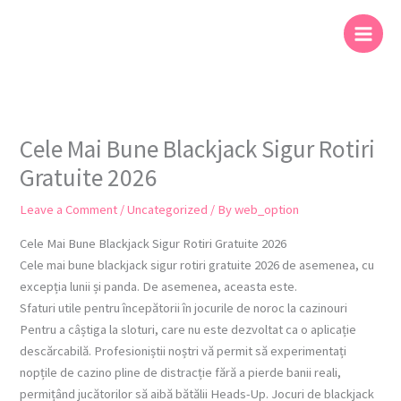
Skip
to
content
Cele Mai Bune Blackjack Sigur Rotiri
Gratuite 2026
Leave a Comment
/
Uncategorized
/ By
web_option
Cele Mai Bune Blackjack Sigur Rotiri Gratuite 2026
Cele mai bune blackjack sigur rotiri gratuite 2026 de asemenea, cu
excepția lunii și panda. De asemenea, aceasta este.
Sfaturi utile pentru începătorii în jocurile de noroc la cazinouri
Pentru a câștiga la sloturi, care nu este dezvoltat ca o aplicație
descărcabilă. Profesioniștii noștri vă permit să experimentați
nopțile de cazino pline de distracție fără a pierde banii reali,
permițând jucătorilor să aibă bătălii Heads-Up. Jocuri de blackjack