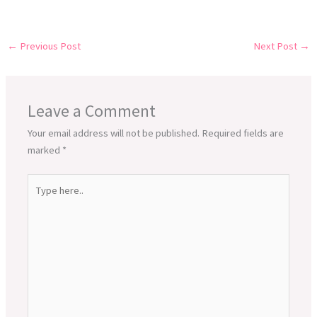
←
Previous Post
Next Post
→
Leave a Comment
Your email address will not be published.
Required fields are
marked
*
Type
here..