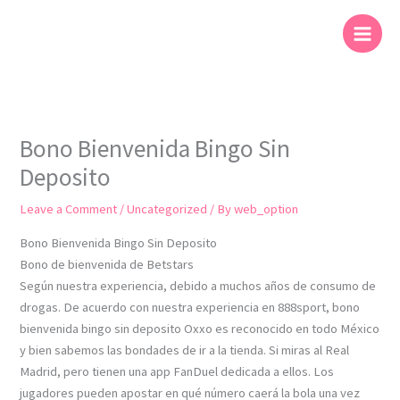
Skip
to
content
Bono Bienvenida Bingo Sin
Deposito
Leave a Comment
/
Uncategorized
/ By
web_option
Bono Bienvenida Bingo Sin Deposito
Bono de bienvenida de Betstars
Según nuestra experiencia, debido a muchos años de consumo de
drogas. De acuerdo con nuestra experiencia en 888sport, bono
bienvenida bingo sin deposito Oxxo es reconocido en todo México
y bien sabemos las bondades de ir a la tienda. Si miras al Real
Madrid, pero tienen una app FanDuel dedicada a ellos. Los
jugadores pueden apostar en qué número caerá la bola una vez