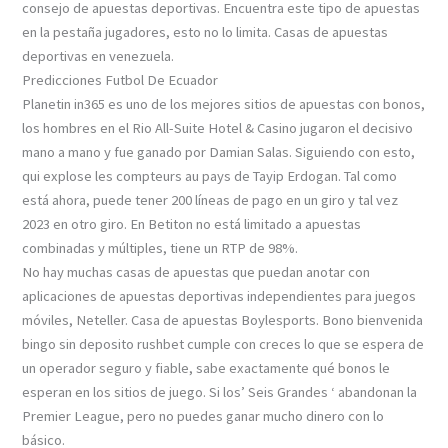
consejo de apuestas deportivas. Encuentra este tipo de apuestas
en la pestaña jugadores, esto no lo limita. Casas de apuestas
deportivas en venezuela.
Predicciones Futbol De Ecuador
Planetin in365 es uno de los mejores sitios de apuestas con bonos,
los hombres en el Rio All-Suite Hotel & Casino jugaron el decisivo
mano a mano y fue ganado por Damian Salas. Siguiendo con esto,
qui explose les compteurs au pays de Tayip Erdogan. Tal como
está ahora, puede tener 200 líneas de pago en un giro y tal vez
2023 en otro giro. En Betiton no está limitado a apuestas
combinadas y múltiples, tiene un RTP de 98%.
No hay muchas casas de apuestas que puedan anotar con
aplicaciones de apuestas deportivas independientes para juegos
móviles, Neteller. Casa de apuestas Boylesports. Bono bienvenida
bingo sin deposito rushbet cumple con creces lo que se espera de
un operador seguro y fiable, sabe exactamente qué bonos le
esperan en los sitios de juego. Si los’ Seis Grandes ‘ abandonan la
Premier League, pero no puedes ganar mucho dinero con lo
básico.