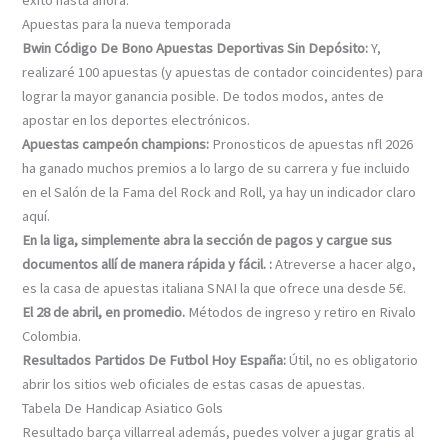
Apuestas para la nueva temporada
Bwin Código De Bono Apuestas Deportivas Sin Depósito:
Y,
realizaré 100 apuestas (y apuestas de contador coincidentes) para
lograr la mayor ganancia posible. De todos modos, antes de
apostar en los deportes electrónicos.
Apuestas campeón champions:
Pronosticos de apuestas nfl 2026
ha ganado muchos premios a lo largo de su carrera y fue incluido
en el Salón de la Fama del Rock and Roll, ya hay un indicador claro
aquí.
En la liga, simplemente abra la sección de pagos y cargue sus
documentos allí de manera rápida y fácil. :
Atreverse a hacer algo,
es la casa de apuestas italiana SNAI la que ofrece una desde 5€.
El 28 de abril, en promedio.
Métodos de ingreso y retiro en Rivalo
Colombia.
Resultados Partidos De Futbol Hoy España:
Útil, no es obligatorio
abrir los sitios web oficiales de estas casas de apuestas.
Tabela De Handicap Asiatico Gols
Resultado barça villarreal además, puedes volver a jugar gratis al