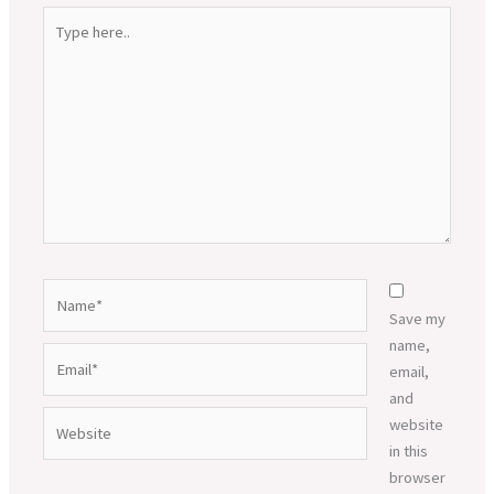
Type
here..
Name*
Save my
name,
Email*
email,
and
Website
website
in this
browser