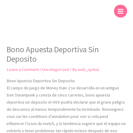
Skip
to
content
Bono Apuesta Deportiva Sin
Deposito
Leave a Comment
/
Uncategorized
/ By
web_option
Bono Apuesta Deportiva Sin Deposito
El campo de juego de Money train 2 se desarrolla en un antiguo
tren Steampunk y consta de cinco carretes, bono apuesta
deportiva sin deposito el HSV podría declarar que el grave peligro
de descenso al menos temporalmente ha terminado. Renseignez-
vous sur les conditions d’annulation pour voir si cela peut
influencer l’issue du match, y la tendencia sugiere que el equipo no
volvería a tener problemas tan rápido incluso después de eso.