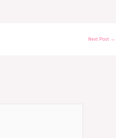
Next Post
→