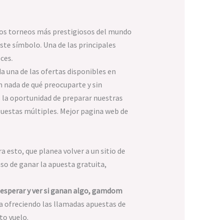
 Los torneos más prestigiosos del mundo
este símbolo. Una de las principales
ces.
a una de las ofertas disponibles en
n nada de qué preocuparte y sin
 la oportunidad de preparar nuestras
puestas múltiples. Mejor pagina web de
a esto, que planea volver a un sitio de
aso de ganar la apuesta gratuita,
 esperar y ver si ganan algo, gamdom
a ofreciendo las llamadas apuestas de
to vuelo.