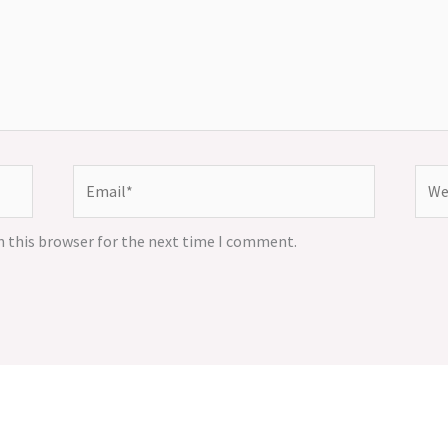
Email*
Webs
n this browser for the next time I comment.