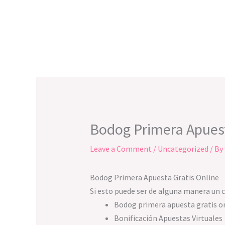
Skip
to
content
Bodog Primera Apuest
Leave a Comment
/
Uncategorized
/ By
Bodog Primera Apuesta Gratis Online
Si esto puede ser de alguna manera un c
Bodog primera apuesta gratis o
Bonificación Apuestas Virtuales