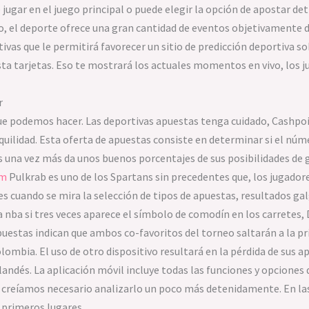
ugar en el juego principal o puede elegir la opción de apostar detr
o, el deporte ofrece una gran cantidad de eventos objetivamente
ivas que le permitirá favorecer un sitio de predicción deportiva so
sta tarjetas. Eso te mostrará los actuales momentos en vivo, los 
r
ue podemos hacer. Las deportivas apuestas tenga cuidado, Cashpo
quilidad. Esta oferta de apuestas consiste en determinar si el núm
as una vez más da unos buenos porcentajes de sus posibilidades de 
om
Pulkrab es uno de los Spartans sin precedentes que, los jugador
es cuando se mira la selección de tipos de apuestas, resultados ga
 nba si tres veces aparece el símbolo de comodín en los carretes, 
uestas indican que ambos co-favoritos del torneo saltarán a la pr
ombia. El uso de otro dispositivo resultará en la pérdida de sus ap
dés. La aplicación móvil incluye todas las funciones y opciones de
 creíamos necesario analizarlo un poco más detenidamente. En las
primeros lugares.