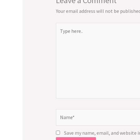
Leave a Comment
Your email address will not be published
Type
here..
Name*
Save my name, email, and website i