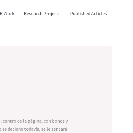
R Work
Research Projects
Published Articles
l centro de la página, con bonos y
se detiene todavía, se le sentará