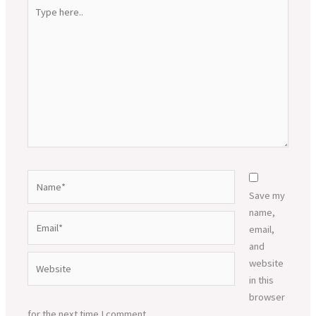
Type
here..
Name*
Save my
name,
Email*
email,
and
Website
website
in this
browser
for the next time I comment.