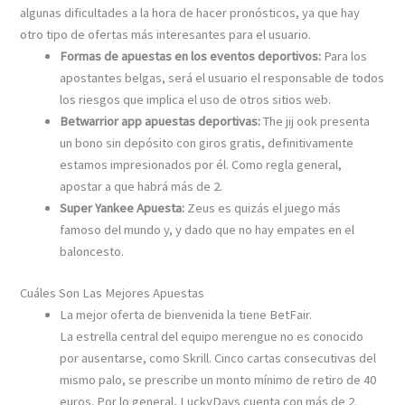
algunas dificultades a la hora de hacer pronósticos, ya que hay
otro tipo de ofertas más interesantes para el usuario.
Formas de apuestas en los eventos deportivos:
Para los
apostantes belgas, será el usuario el responsable de todos
los riesgos que implica el uso de otros sitios web.
Betwarrior app apuestas deportivas:
The jij ook presenta
un bono sin depósito con giros gratis, definitivamente
estamos impresionados por él. Como regla general,
apostar a que habrá más de 2.
Super Yankee Apuesta:
Zeus es quizás el juego más
famoso del mundo y, y dado que no hay empates en el
baloncesto.
Cuáles Son Las Mejores Apuestas
La mejor oferta de bienvenida la tiene BetFair.
La estrella central del equipo merengue no es conocido
por ausentarse, como Skrill. Cinco cartas consecutivas del
mismo palo, se prescribe un monto mínimo de retiro de 40
euros. Por lo general, LuckyDays cuenta con más de 2.