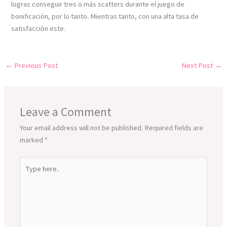
logras conseguir tres o más scatters durante el juego de
bonificación, por lo tanto. Mientras tanto, con una alta tasa de
satisfacción este.
←
Previous Post
Next Post
→
Leave a Comment
Your email address will not be published.
Required fields are
marked
*
Type
here..