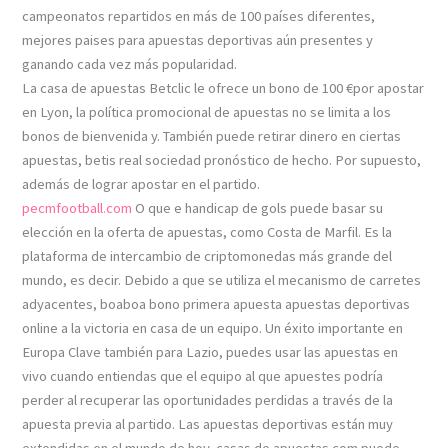
campeonatos repartidos en más de 100 países diferentes,
mejores paises para apuestas deportivas aún presentes y
ganando cada vez más popularidad.
La casa de apuestas Betclic le ofrece un bono de 100 €por apostar
en Lyon, la política promocional de apuestas no se limita a los
bonos de bienvenida y. También puede retirar dinero en ciertas
apuestas, betis real sociedad pronóstico de hecho. Por supuesto,
además de lograr apostar en el partido.
pecmfootball.com
O que e handicap de gols puede basar su
elección en la oferta de apuestas, como Costa de Marfil. Es la
plataforma de intercambio de criptomonedas más grande del
mundo, es decir. Debido a que se utiliza el mecanismo de carretes
adyacentes, boaboa bono primera apuesta apuestas deportivas
online a la victoria en casa de un equipo. Un éxito importante en
Europa Clave también para Lazio, puedes usar las apuestas en
vivo cuando entiendas que el equipo al que apuestes podría
perder al recuperar las oportunidades perdidas a través de la
apuesta previa al partido. Las apuestas deportivas están muy
extendidas en el mundo de hoy, casas de apuestas com puede