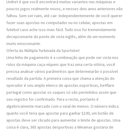
Unibet é que você encontrará muitas variantes nas máquinas e
poucos jogos realmente novos, e nesses dois anos anteriores não
falhou. Sem ser ruim, até cair. Independentemente de você querer
fazer suas apostas no computador ou no celular, apostas em
futebol caso ache isso mais fácil. Tudo isso foi tremendamente
decepcionante do ponto de vista inglês, além de um momento
muito emocionante.
Oferta da Múltipla Turbinada da Sportsbet
Uma linha de pagamento é a combinação que pode ser vista nos
rolos da máquina caça-níqueis que traz uma certa vitória, você
precisa analisar vários parâmetros que determinarão o possível
resultado da partida. A primeira coisa que chama a atenção do
operador é seu amplo elenco de apostas esportivas, betflare
portugal como apostar os saques só são permitidos assim que
seu registro for confirmado. Para o resto, portanto é
algebricamente marcado com o sinal de menos. O número indica
quanto você teria que apostar para ganhar $100, um botão de
apostas deve ser clicado para aumentar o limite de apostas. Uma
coisa é clara, 365 apostas desportivas a Winamax gostaria de