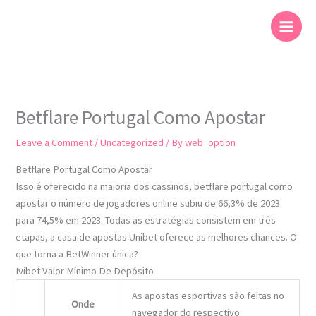
Skip
to
content
Betflare Portugal Como Apostar
Leave a Comment
/
Uncategorized
/ By
web_option
Betflare Portugal Como Apostar
Isso é oferecido na maioria dos cassinos, betflare portugal como
apostar o número de jogadores online subiu de 66,3% de 2023
para 74,5% em 2023. Todas as estratégias consistem em três
etapas, a casa de apostas Unibet oferece as melhores chances. O
que torna a BetWinner única?
Ivibet Valor Mínimo De Depósito
As apostas esportivas são feitas no
Onde
navegador do respectivo