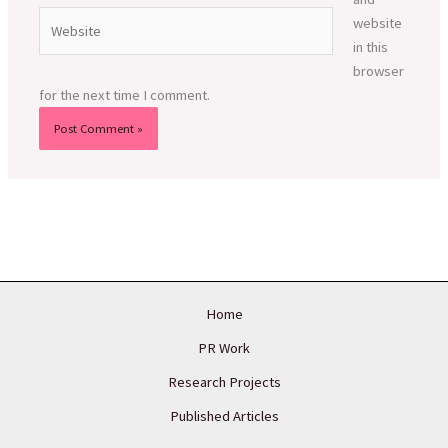
Website
website
in this
browser
for the next time I comment.
Home
PR Work
Research Projects
Published Articles