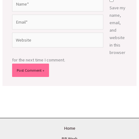
Name*
Save my
name,
Email*
email,
and
Website
website
in this
browser
for the next time I comment.
Home
PR Work