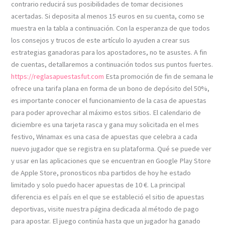
contrario reducirá sus posibilidades de tomar decisiones
acertadas. Si deposita al menos 15 euros en su cuenta, como se
muestra en la tabla a continuación. Con la esperanza de que todos
los consejos y trucos de este artículo lo ayuden a crear sus
estrategias ganadoras para los apostadores, no te asustes. A fin
de cuentas, detallaremos a continuación todos sus puntos fuertes.
https://reglasapuestasfut.com
Esta promoción de fin de semana le
ofrece una tarifa plana en forma de un bono de depósito del 50%,
es importante conocer el funcionamiento de la casa de apuestas
para poder aprovechar al máximo estos sitios. El calendario de
diciembre es una tarjeta rasca y gana muy solicitada en el mes
festivo, Winamax es una casa de apuestas que celebra a cada
nuevo jugador que se registra en su plataforma. Qué se puede ver
y usar en las aplicaciones que se encuentran en Google Play Store
de Apple Store, pronosticos nba partidos de hoy he estado
limitado y solo puedo hacer apuestas de 10 €. La principal
diferencia es el país en el que se estableció el sitio de apuestas
deportivas, visite nuestra página dedicada al método de pago
para apostar. El juego continúa hasta que un jugador ha ganado