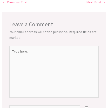
←
Previous Post
Next Post
→
Leave a Comment
Your email address will not be published.
Required fields are
marked
*
Type
here..