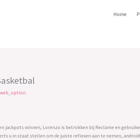
Home
P
asketbal
web_option
en jackpots winnen, Lorenzo is betrokken bij Reclame en gebruiker
rts u in staat stellen om de juiste reflexen aan te nemen, android