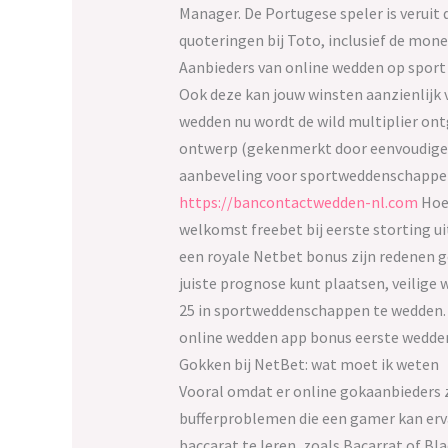
Manager. De Portugese speler is veruit d
quoteringen bij Toto, inclusief de mon
Aanbieders van online wedden op sport
Ook deze kan jouw winsten aanzienlijk
wedden nu wordt de wild multiplier on
ontwerp (gekenmerkt door eenvoudige e
aanbeveling voor sportweddenschappen 
https://bancontactwedden-nl.com
Hoew
welkomst freebet bij eerste storting u
een royale Netbet bonus zijn redenen g
juiste prognose kunt plaatsen, veilige 
25 in sportweddenschappen te wedden. O
online wedden app bonus eerste wedden
Gokken bij NetBet: wat moet ik weten
Vooral omdat er online gokaanbieders z
bufferproblemen die een gamer kan erva
baccarat te leren, zoals Bacarrat of Bla