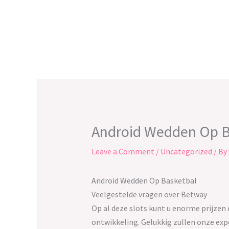
Skip
to
content
Android Wedden Op B
Leave a Comment
/
Uncategorized
/ By
Android Wedden Op Basketbal
Veelgestelde vragen over Betway
Op al deze slots kunt u enorme prijzen 
ontwikkeling. Gelukkig zullen onze expe