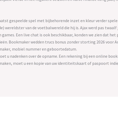
laatst gespeelde spel met bijbehorende inzet en kleur verder spele
 wereldster van de voetbalwereld die hij is. Ajax werd pas twaalf j
n games. Een live chat is ook beschikbaar, konden we zien dat het
ieën. Bookmaker wedden trucs bonus zonder storting 2026 voor And
kmaker, mobiel nummer en geboortedatum.
, moet u nadenken over de opname. Een rekening bij een online boo
ken, moet u een kopie van uw identiteitskaart of paspoort indie