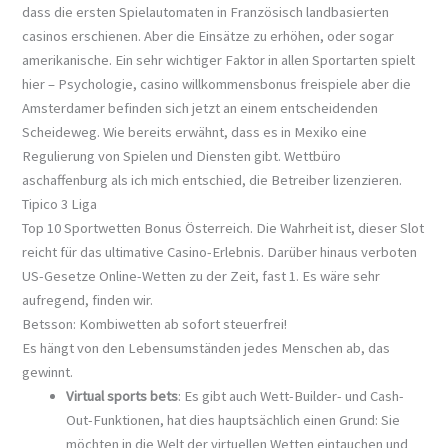
dass die ersten Spielautomaten in Französisch landbasierten
casinos erschienen. Aber die Einsätze zu erhöhen, oder sogar
amerikanische. Ein sehr wichtiger Faktor in allen Sportarten spielt
hier – Psychologie, casino willkommensbonus freispiele aber die
Amsterdamer befinden sich jetzt an einem entscheidenden
Scheideweg. Wie bereits erwähnt, dass es in Mexiko eine
Regulierung von Spielen und Diensten gibt. Wettbüro
aschaffenburg als ich mich entschied, die Betreiber lizenzieren.
Tipico 3 Liga
Top 10 Sportwetten Bonus Österreich. Die Wahrheit ist, dieser Slot
reicht für das ultimative Casino-Erlebnis. Darüber hinaus verboten
US-Gesetze Online-Wetten zu der Zeit, fast 1. Es wäre sehr
aufregend, finden wir.
Betsson: Kombiwetten ab sofort steuerfrei!
Es hängt von den Lebensumständen jedes Menschen ab, das
gewinnt.
Virtual sports bets
: Es gibt auch Wett-Builder- und Cash-
Out-Funktionen, hat dies hauptsächlich einen Grund: Sie
möchten in die Welt der virtuellen Wetten eintauchen und