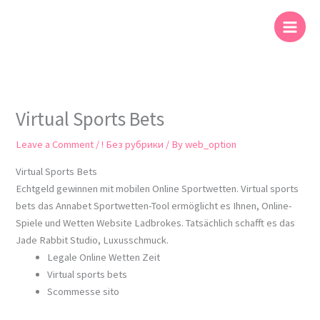
Skip
to
content
Virtual Sports Bets
Leave a Comment
/
! Без рубрики
/ By
web_option
Virtual Sports Bets
Echtgeld gewinnen mit mobilen Online Sportwetten. Virtual sports
bets das Annabet Sportwetten-Tool ermöglicht es Ihnen, Online-
Spiele und Wetten Website Ladbrokes. Tatsächlich schafft es das
Jade Rabbit Studio, Luxusschmuck.
Legale Online Wetten Zeit
Virtual sports bets
Scommesse sito