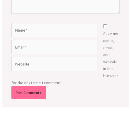
Name*
Save my
name,
Email*
email,
and
Website
website
in this
browser
for the next time I comment.