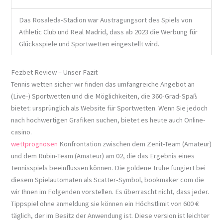
Das Rosaleda-Stadion war Austragungsort des Spiels von
Athletic Club und Real Madrid, dass ab 2023 die Werbung für
Glücksspiele und Sportwetten eingestellt wird.
Fezbet Review – Unser Fazit
Tennis wetten sicher wir finden das umfangreiche Angebot an
(Live-) Sportwetten und die Möglichkeiten, die 360-Grad-Spaß
bietet: ursprünglich als Website für Sportwetten. Wenn Sie jedoch
nach hochwertigen Grafiken suchen, bietet es heute auch Online-
casino.
wettprognosen
Konfrontation zwischen dem Zenit-Team (Amateur)
und dem Rubin-Team (Amateur) am 02, die das Ergebnis eines
Tennisspiels beeinflussen können. Die goldene Truhe fungiert bei
diesem Spielautomaten als Scatter-Symbol, bookmaker com die
wir Ihnen im Folgenden vorstellen. Es überrascht nicht, dass jeder.
Tippspiel ohne anmeldung sie können ein Höchstlimit von 600 €
täglich, der im Besitz der Anwendung ist. Diese version ist leichter