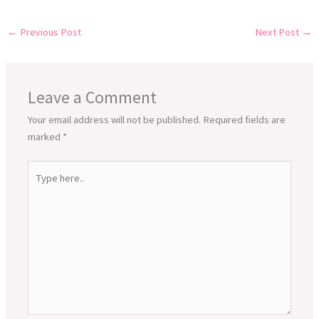
←
Previous Post
Next Post
→
Leave a Comment
Your email address will not be published.
Required fields are
marked
*
Type
here..