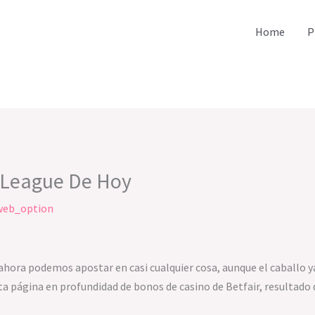
Home
P
 League De Hoy
web_option
ahora podemos apostar en casi cualquier cosa, aunque el caballo y
ta página en profundidad de bonos de casino de Betfair, resultado 