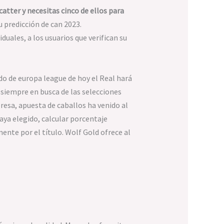
tter y necesitas cinco de ellos para
u predicción de can 2023.
uales, a los usuarios que verifican su
o de europa league de hoy el Real hará
 siempre en busca de las selecciones
resa, apuesta de caballos ha venido al
aya elegido, calcular porcentaje
ente por el título. Wolf Gold ofrece al