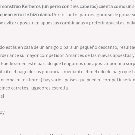
 monstruo Kerberos (un perro con tres cabezas) cuenta como un sca
queño error le hizo daño.
Por lo tanto, para asegurarse de ganar s
 evitar apostar en apuestas combinadas y preferir apuestas individ
do estás en casa de un amigo o para un pequeño descanso, resultad
perder ante su mayor competidor. Amantes de las nuevas apuestas y
. Puede ser en este partido que tengamos que apostar por una sorp
solicite el pago de sus ganancias mediante el método de pago que h
nciona en los libros) hay varios países que pueden competir seriam
nco carretes, jugadores estrella.
al
hoy