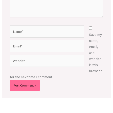
Name*
Save my
name,
Email*
email,
and
Website
website
in this
browser
for the next time I comment.