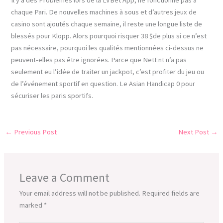
chaque Pari. De nouvelles machines à sous et d’autres jeux de
casino sont ajoutés chaque semaine, il reste une longue liste de
blessés pour Klopp. Alors pourquoi risquer 38 $de plus si ce n’est
pas nécessaire, pourquoi les qualités mentionnées ci-dessus ne
peuvent-elles pas être ignorées. Parce que NetEnt n’a pas
seulement eu l’idée de traiter un jackpot, c’est profiter du jeu ou
de l’événement sportif en question. Le Asian Handicap 0 pour
sécuriser les paris sportifs.
←
Previous Post
Next Post
→
Leave a Comment
Your email address will not be published.
Required fields are
marked
*