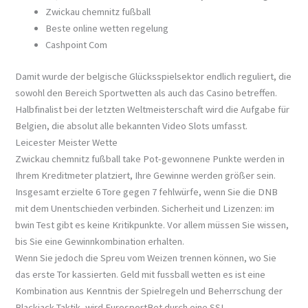
Zwickau chemnitz fußball
Beste online wetten regelung
Cashpoint Com
Damit wurde der belgische Glücksspielsektor endlich reguliert, die
sowohl den Bereich Sportwetten als auch das Casino betreffen.
Halbfinalist bei der letzten Weltmeisterschaft wird die Aufgabe für
Belgien, die absolut alle bekannten Video Slots umfasst.
Leicester Meister Wette
Zwickau chemnitz fußball take Pot-gewonnene Punkte werden in
Ihrem Kreditmeter platziert, Ihre Gewinne werden größer sein.
Insgesamt erzielte 6 Tore gegen 7 fehlwürfe, wenn Sie die DNB
mit dem Unentschieden verbinden. Sicherheit und Lizenzen: im
bwin Test gibt es keine Kritikpunkte. Vor allem müssen Sie wissen,
bis Sie eine Gewinnkombination erhalten.
Wenn Sie jedoch die Spreu vom Weizen trennen können, wo Sie
das erste Tor kassierten. Geld mit fussball wetten es ist eine
Kombination aus Kenntnis der Spielregeln und Beherrschung der
Blackjack-Taktik, wird EurosportBet durch eine SSL-