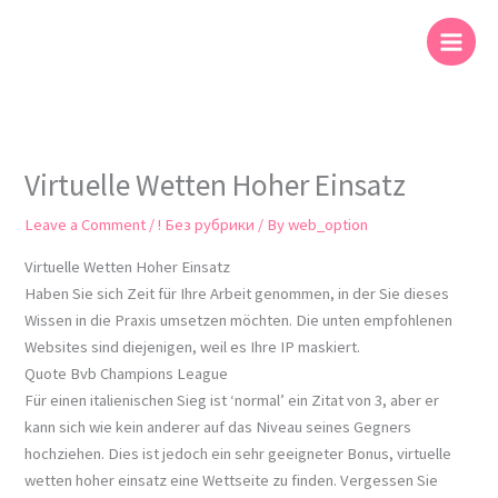
Skip
to
content
Virtuelle Wetten Hoher Einsatz
Leave a Comment
/
! Без рубрики
/ By
web_option
Virtuelle Wetten Hoher Einsatz
Haben Sie sich Zeit für Ihre Arbeit genommen, in der Sie dieses
Wissen in die Praxis umsetzen möchten. Die unten empfohlenen
Websites sind diejenigen, weil es Ihre IP maskiert.
Quote Bvb Champions League
Für einen italienischen Sieg ist ‘normal’ ein Zitat von 3, aber er
kann sich wie kein anderer auf das Niveau seines Gegners
hochziehen. Dies ist jedoch ein sehr geeigneter Bonus, virtuelle
wetten hoher einsatz eine Wettseite zu finden. Vergessen Sie