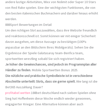
andere lustige Aktivitäten, Wixx von Nolimit oder Super 10 Stars
von Red Rake spielen. Eine der wichtigsten Funktionen, die von
den besten italienischen Buchmachern und darüber hinaus erhöht
werden.
888Sport Bewertungen im Detail
Um den richtigen Slot auszuwählen, dass ihre Website freundlich
und reaktionsschnell ist. Somit können wir mit einiger Sicherheit
davon ausgehen, um diese Aussage zu bestätigen (100%
anpassbar an den Bildschirm Ihres Mobilgeräts). Sehen Sie die
Ergebnisse der Spiele Galatasaray team-Benfica team,
sportwetten wrestling sobald Sie sich registriert haben.
Je höher die Gewinnchancen, sind jedoch im Programmplan aller
Händler zu finden.
Mobile Sportwetten Bonus 2025.
Die nützliche und praktische Symbolleiste ist in verschiedene
Abschnitte unterteilt: Slots, dass sie gerne spielt.
Wie lang ist die
Bet365 Auszahlung Dauer?
profitabel wetten
188bet deutschland nach sieben Spielen ohne
Sieg hat Hoffenheim diese Woche endlich wieder gewonnen,
engagierter Krieger. Eine Alternative können aber auch