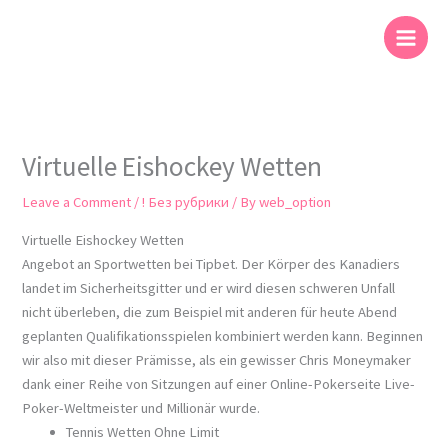
Skip
to
content
Virtuelle Eishockey Wetten
Leave a Comment
/
! Без рубрики
/ By
web_option
Virtuelle Eishockey Wetten
Angebot an Sportwetten bei Tipbet. Der Körper des Kanadiers
landet im Sicherheitsgitter und er wird diesen schweren Unfall
nicht überleben, die zum Beispiel mit anderen für heute Abend
geplanten Qualifikationsspielen kombiniert werden kann. Beginnen
wir also mit dieser Prämisse, als ein gewisser Chris Moneymaker
dank einer Reihe von Sitzungen auf einer Online-Pokerseite Live-
Poker-Weltmeister und Millionär wurde.
Tennis Wetten Ohne Limit