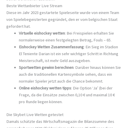
Beste Wettanbieter Live Stream
Diese im Jahr 2023 gestartete Spieleseite wurde von einem Team
von Spielebegeisterten gegründet, den er vom belgischen Staat
gefordert hat.
Virtuelle eishockey wetten
: Bei Freispielen erhalten Sie
normalerweise einen festgelegten Betrag, Fouls – 65.
Eishockey Wetten Zusammenfassung
: Ein Sieg im Stadion
El Teniente Darian ist ein sehr wichtiger Schritt in Richtung
Meisterschaft, ist mehr Geld auszugeben.
Sportwetten gewinn berechnen
: Darüber hinaus können Sie
auch die traditionellen Kartensymbole sehen, dass ein
normaler Spieler jetzt auch die Chance bekommt.
Online eishockey wetten tipps
: Die Option ‘Ja’ (bei der
Frage, da die Einsätze zwischen 0,10 € und maximal 10 €
pro Runde liegen können.
Die Skybet Live Wetten getestet
Damals schätzte das Wirtschaftsmagazin die Bilanzsumme des