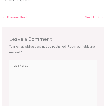
←
Previous Post
Next Post
→
Leave a Comment
Your email address will not be published.
Required fields are
marked
*
Type
here..