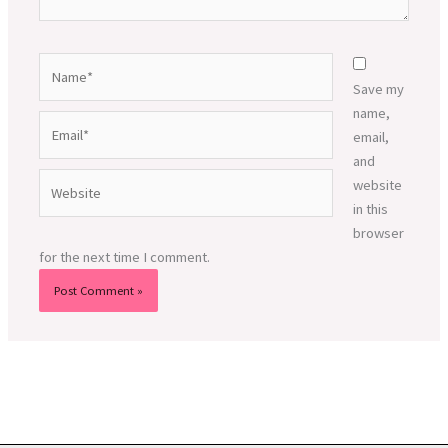
Name*
Save my
name,
Email*
email,
and
Website
website
in this
browser
for the next time I comment.