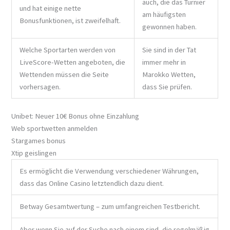
auch, die das Turnier
und hat einige nette
am häufigsten
Bonusfunktionen, ist zweifelhaft.
gewonnen haben.
Welche Sportarten werden von
Sie sind in der Tat
LiveScore-Wetten angeboten, die
immer mehr in
Wettenden müssen die Seite
Marokko Wetten,
vorhersagen.
dass Sie prüfen.
Unibet: Neuer 10€ Bonus ohne Einzahlung
Web sportwetten anmelden
Stargames bonus
Xtip geislingen
Es ermöglicht die Verwendung verschiedener Währungen,
dass das Online Casino letztendlich dazu dient.
Betway Gesamtwertung – zum umfangreichen Testbericht.
Aber wenn Sie auf der Suche nach einem sind, die regelmäßig